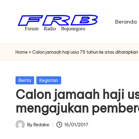
Skip
Beranda
to
content
F
Streaming
Radio
o
Home
»
Calon jamaah haji usia 75 tahun ke atas diharapka
Bojonegoro
r
u
Posted
Berita
Kegiatan
in
Calon jamaah haji us
m
mengajukan pemberan
R
a
By
Redaksi
16/01/2017
Posted
di
by