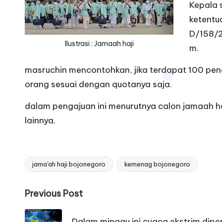
Kepala 
ketentu
D/158/2
Ilustrasi : Jamaah haji
m.
masruchin mencontohkan, jika terdapat 100 peng
orang sesuai dengan quotanya saja.
dalam pengajuan ini menurutnya calon jamaah ha
lainnya.
jama'ah haji bojonegoro
kemenag bojonegoro
Tags:
Post
Previous Post
navigation
Dalam minggu ini cuaca ekstrim diperk