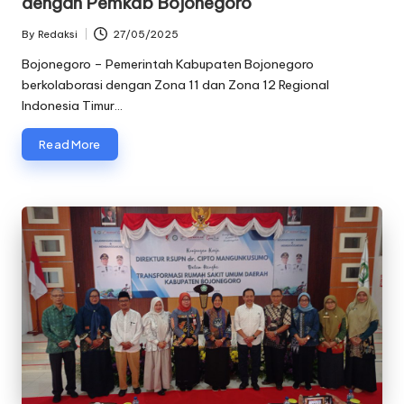
dengan Pemkab Bojonegoro
By
Redaksi
27/05/2025
Posted
by
Bojonegoro – Pemerintah Kabupaten Bojonegoro
berkolaborasi dengan Zona 11 dan Zona 12 Regional
Indonesia Timur…
Read More