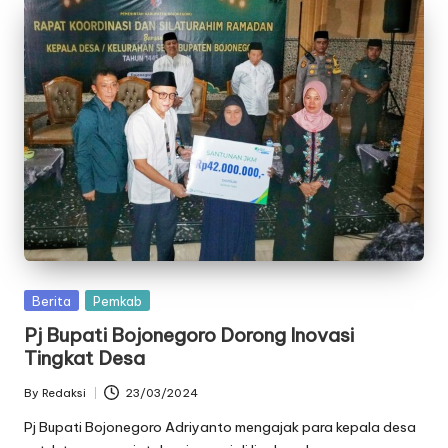
Posted
Berita
Pemkab
in
Pj Bupati Bojonegoro Dorong Inovasi
Tingkat Desa
By
Redaksi
23/03/2024
Posted
by
Pj Bupati Bojonegoro Adriyanto mengajak para kepala desa