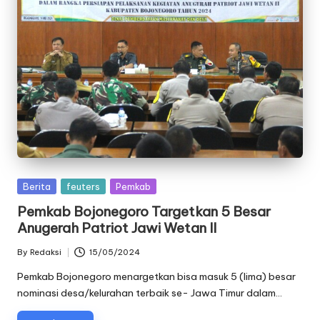
Posted
Berita
feuters
Pemkab
in
Pemkab Bojonegoro Targetkan 5 Besar
Anugerah Patriot Jawi Wetan II
By
Redaksi
15/05/2024
Posted
by
Pemkab Bojonegoro menargetkan bisa masuk 5 (lima) besar
nominasi desa/kelurahan terbaik se- Jawa Timur dalam…