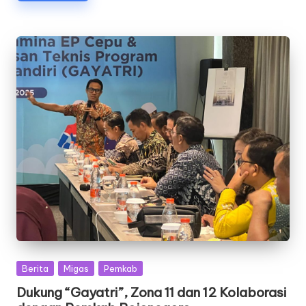
Posted
Berita
Migas
Pemkab
in
Dukung “Gayatri”, Zona 11 dan 12 Kolaborasi