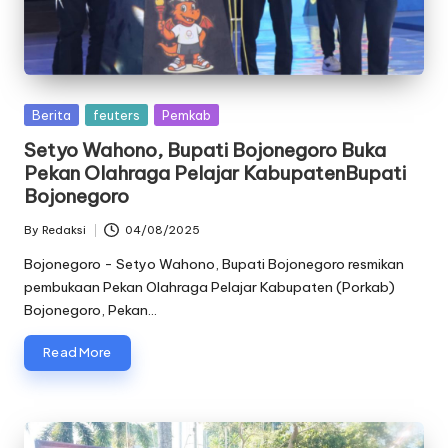
oj
o
n
Posted
Berita
feuters
Pemkab
e
in
Setyo Wahono, Bupati Bojonegoro Buka
g
Pekan Olahraga Pelajar KabupatenBupati
Bojonegoro
o
By
Redaksi
04/08/2025
r
Posted
by
Bojonegoro - Setyo Wahono, Bupati Bojonegoro resmikan
o
pembukaan Pekan Olahraga Pelajar Kabupaten (Porkab)
Bojonegoro, Pekan…
Read More