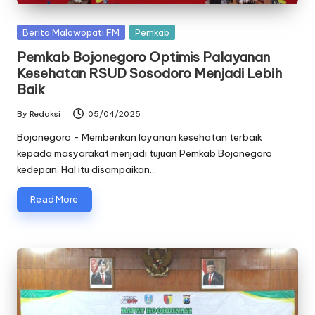
Posted
Berita Malowopati FM
Pemkab
in
Pemkab Bojonegoro Optimis Palayanan
Kesehatan RSUD Sosodoro Menjadi Lebih
Baik
By
Redaksi
05/04/2025
Posted
by
Bojonegoro - Memberikan layanan kesehatan terbaik
kepada masyarakat menjadi tujuan Pemkab Bojonegoro
kedepan. Hal itu disampaikan…
Read More