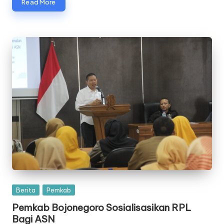
Read More
Posted
Berita
Pemkab
in
Pemkab Bojonegoro Sosialisasikan RPL
Bagi ASN