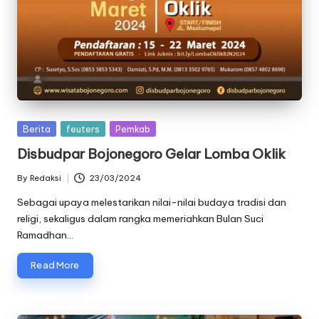
Posted
Berita
feuters
Pemkab
in
Disbudpar Bojonegoro Gelar Lomba Oklik
By
Redaksi
23/03/2024
Posted
by
Sebagai upaya melestarikan nilai-nilai budaya tradisi dan
religi, sekaligus dalam rangka memeriahkan Bulan Suci
Ramadhan…
Read More