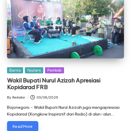
Posted
Berita
feuters
Pemkab
in
Wakil Bupati Nurul Azizah Apresiasi
Kopidarad FRB
By
Redaksi
03/08/2025
Posted
by
Bojonegoro - Wakil Bupati Nurul Azizah juga mengapresiasi
Kopidarad (Kongkow Inspiratif dari Radio) di alun-alun…
Read More