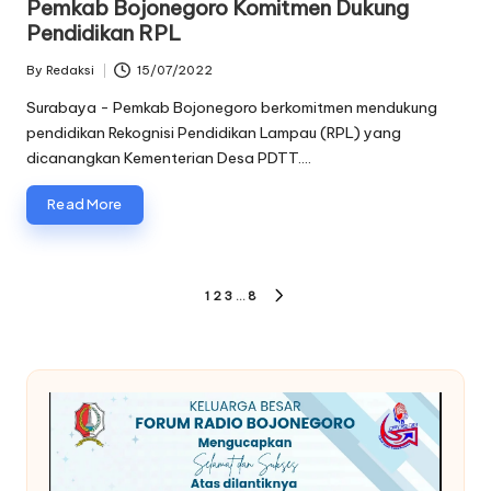
Pemkab Bojonegoro Komitmen Dukung
Pendidikan RPL
By
Redaksi
15/07/2022
Posted
by
Surabaya - Pemkab Bojonegoro berkomitmen mendukung
pendidikan Rekognisi Pendidikan Lampau (RPL) yang
dicanangkan Kementerian Desa PDTT.…
Read More
Paginasi
1
2
3
…
8
NEXT
pos
PAGE