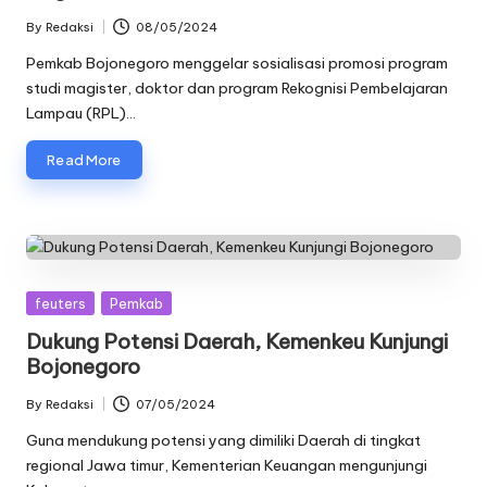
By
Redaksi
08/05/2024
Posted
by
Pemkab Bojonegoro menggelar sosialisasi promosi program
studi magister, doktor dan program Rekognisi Pembelajaran
Lampau (RPL)…
Read More
Posted
feuters
Pemkab
in
Dukung Potensi Daerah, Kemenkeu Kunjungi
Bojonegoro
By
Redaksi
07/05/2024
Posted
by
Guna mendukung potensi yang dimiliki Daerah di tingkat
regional Jawa timur, Kementerian Keuangan mengunjungi