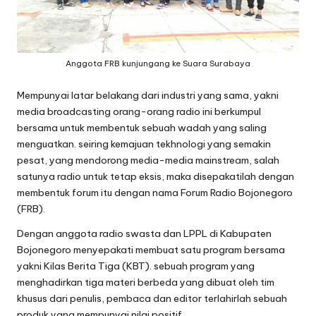
oj
o
Anggota FRB kunjungang ke Suara Surabaya
n
e
Mempunyai latar belakang dari industri yang sama, yakni
media broadcasting orang-orang radio ini berkumpul
g
bersama untuk membentuk sebuah wadah yang saling
o
menguatkan. seiring kemajuan tekhnologi yang semakin
pesat, yang mendorong media-media mainstream, salah
r
satunya radio untuk tetap eksis, maka disepakatilah dengan
o
membentuk forum itu dengan nama Forum Radio Bojonegoro
(FRB).
Dengan anggota radio swasta dan LPPL di Kabupaten
Bojonegoro menyepakati membuat satu program bersama
yakni Kilas Berita Tiga (KBT). sebuah program yang
menghadirkan tiga materi berbeda yang dibuat oleh tim
khusus dari penulis, pembaca dan editor terlahirlah sebuah
produk yang mempunyai nilai positif.