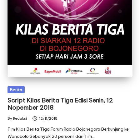
Posted
Berita
in
Script Kilas Berita Tiga Edisi Senin, 12
Nopember 2018
By
Redaksi
12/11/2018
Posted
by
Tim Kilas Berita Tiga Forum Radio Bojonegoro Berkunjung ke
Wonocolo Sebanyak 20 personil dari Tim…