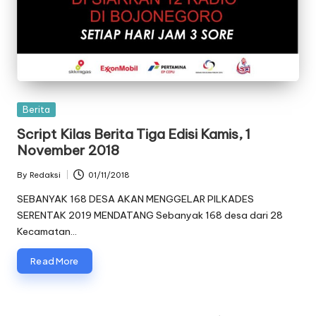
Posted
Berita
in
Script Kilas Berita Tiga Edisi Kamis, 1
November 2018
By
Redaksi
01/11/2018
Posted
by
SEBANYAK 168 DESA AKAN MENGGELAR PILKADES
SERENTAK 2019 MENDATANG Sebanyak 168 desa dari 28
Kecamatan…
Read More