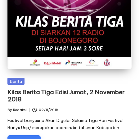
Posted
Berita
in
Kilas Berita Tiga Edisi Jumat, 2 November
2018
By
Redaksi
02/11/2018
Posted
by
Festival banyuurip Akan Digelar Selama Tiga Hari Festival
Banyu Urip/ merupakan acara rutin tahunan Kabupaten…