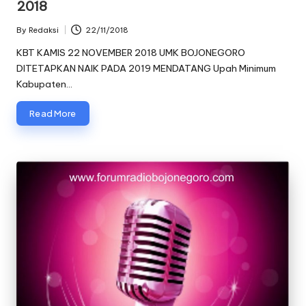
2018
By
Redaksi
22/11/2018
Posted
by
KBT KAMIS 22 NOVEMBER 2018 UMK BOJONEGORO
DITETAPKAN NAIK PADA 2019 MENDATANG Upah Minimum
Kabupaten…
Read More