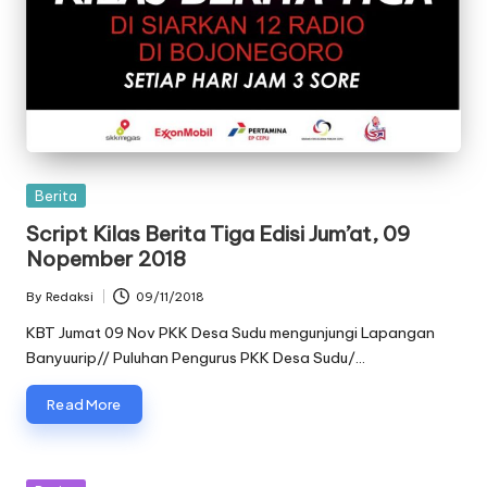
Posted
Berita
in
Script Kilas Berita Tiga Edisi Jum’at, 09
Nopember 2018
By
Redaksi
09/11/2018
Posted
by
KBT Jumat 09 Nov PKK Desa Sudu mengunjungi Lapangan
Banyuurip// Puluhan Pengurus PKK Desa Sudu/…
Read More