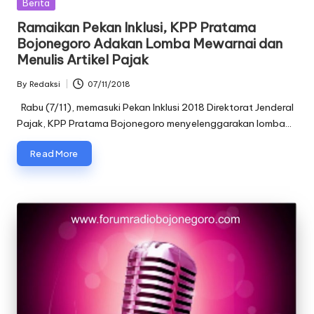
Posted
Berita
in
Ramaikan Pekan Inklusi, KPP Pratama
Bojonegoro Adakan Lomba Mewarnai dan
Menulis Artikel Pajak
By
Redaksi
07/11/2018
Posted
by
Rabu (7/11), memasuki Pekan Inklusi 2018 Direktorat Jenderal
Pajak, KPP Pratama Bojonegoro menyelenggarakan lomba…
Read More