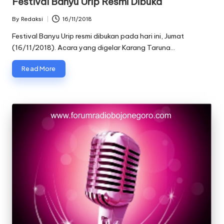
Festival Banyu Urip Resmi Dibuka
By
Redaksi
16/11/2018
Posted
by
Festival Banyu Urip resmi dibukan pada hari ini, Jumat
(16/11/2018). Acara yang digelar Karang Taruna…
Read More