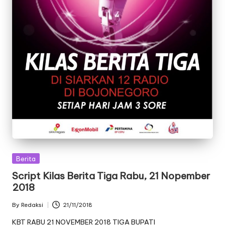
Posted
Berita
in
Script Kilas Berita Tiga Rabu, 21 Nopember
2018
By
Redaksi
21/11/2018
Posted
by
KBT RABU 21 NOVEMBER 2018 TIGA BUPATI