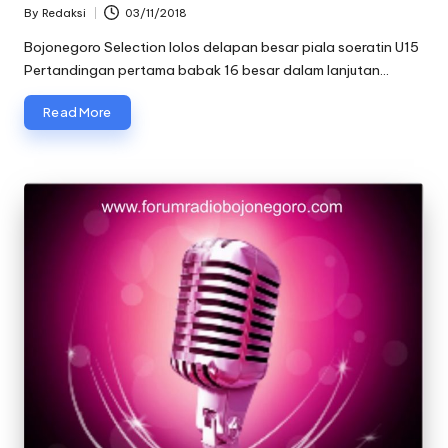
By
Redaksi
03/11/2018
Posted
by
Bojonegoro Selection lolos delapan besar piala soeratin U15
Pertandingan pertama babak 16 besar dalam lanjutan…
Read More