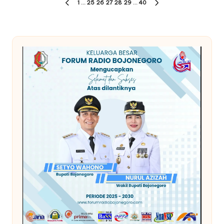
Paginasi
1
…
25
26
27
28
29
…
40
PREVIOUS
NEXT
pos
PAGE
PAGE