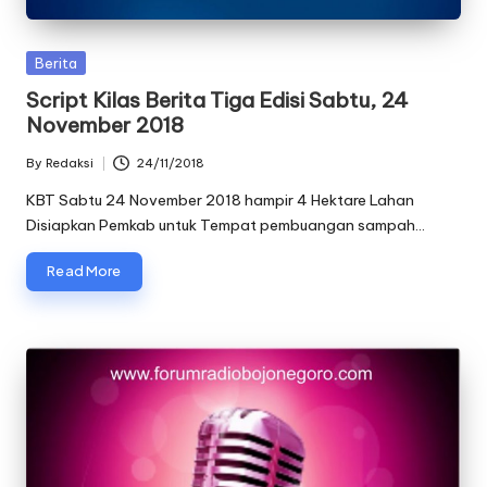
oj
o
Posted
Berita
in
Script Kilas Berita Tiga Edisi Sabtu, 24
n
November 2018
e
By
Redaksi
24/11/2018
Posted
g
by
KBT Sabtu 24 November 2018 hampir 4 Hektare Lahan
o
Disiapkan Pemkab untuk Tempat pembuangan sampah…
r
Read More
o