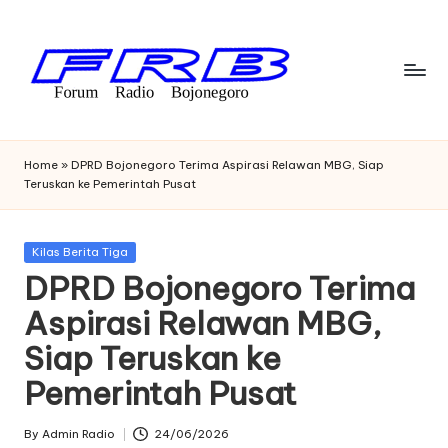
Skip
to
content
F
Streaming
Radio
o
Home
»
DPRD Bojonegoro Terima Aspirasi Relawan MBG, Siap
Bojonegoro
Teruskan ke Pemerintah Pusat
r
u
Posted
Kilas Berita Tiga
m
in
DPRD Bojonegoro Terima
R
Aspirasi Relawan MBG,
a
Siap Teruskan ke
di
Pemerintah Pusat
o
B
By
Admin Radio
24/06/2026
Posted