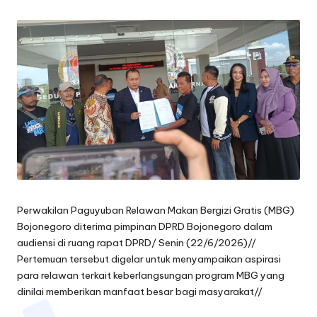
by
oj
o
n
e
g
o
r
o
Perwakilan Paguyuban Relawan Makan Bergizi Gratis (MBG)
Bojonegoro diterima pimpinan DPRD Bojonegoro dalam
audiensi di ruang rapat DPRD/ Senin (22/6/2026)//
Pertemuan tersebut digelar untuk menyampaikan aspirasi
para relawan terkait keberlangsungan program MBG yang
dinilai memberikan manfaat besar bagi masyarakat//