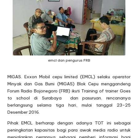
oj
o
n
e
g
emcl dan pengurus FRB
o
r
MIGAS. Exxon Mobil cepu limited (EMCL) selaku operator
o
Minyak dan Gas Bumi (MIGAS) Blok Cepu menggandeng
Forum Radio Bojonegoro (FRB) ikuti Training of trainer Goes
to school di Surabaya dan pasuruan. rencananya
berlangsung selama tiga hari, mulai tanggal 23-25
Desember 2016.
Pihak EMCL berharap dengan adanya TOT ini sebagai
peningkatan kapasitas bagi para awak media radio untuk
menjalankan perannya sebagai pemberi informasi bagi