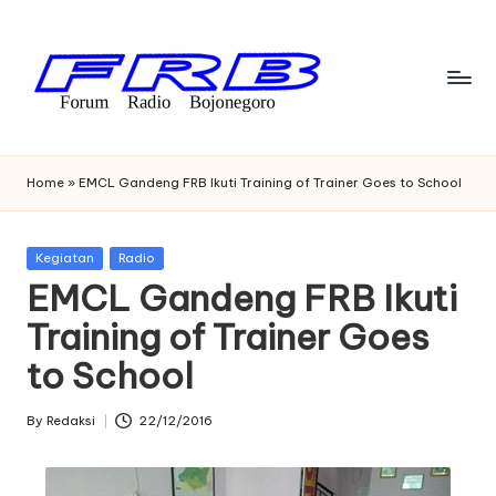
Skip
to
content
F
Streaming
Radio
o
Home
»
EMCL Gandeng FRB Ikuti Training of Trainer Goes to School
Bojonegoro
r
u
Posted
Kegiatan
Radio
in
EMCL Gandeng FRB Ikuti
m
Training of Trainer Goes
R
to School
a
di
By
Redaksi
22/12/2016
Posted
o
by
B