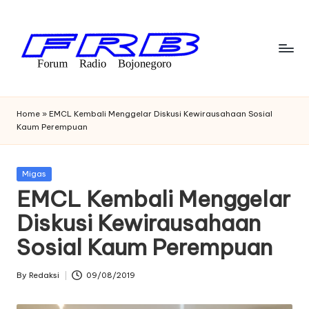
Skip
to
content
F
Streaming
Radio
o
Home
»
EMCL Kembali Menggelar Diskusi Kewirausahaan Sosial
Bojonegoro
Kaum Perempuan
r
u
Posted
Migas
m
in
EMCL Kembali Menggelar
R
Diskusi Kewirausahaan
a
Sosial Kaum Perempuan
di
o
By
Redaksi
09/08/2019
Posted
by
B