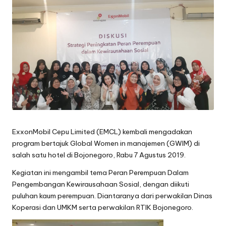
oj
o
n
e
g
o
r
ExxonMobil Cepu Limited (EMCL) kembali mengadakan
o
program bertajuk Global Women in manajemen (GWIM) di
salah satu hotel di Bojonegoro, Rabu 7 Agustus 2019.
Kegiatan ini mengambil tema Peran Perempuan Dalam
Pengembangan Kewirausahaan Sosial, dengan diikuti
puluhan kaum perempuan. Diantaranya dari perwakilan Dinas
Koperasi dan UMKM serta perwakilan RTIK Bojonegoro.