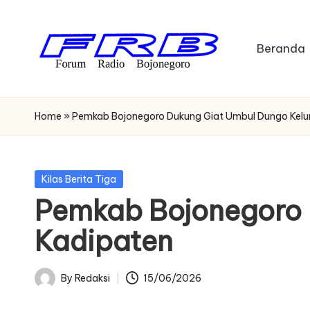
Skip
Beranda
to
content
F
Streaming
Radio
o
Home
»
Pemkab Bojonegoro Dukung Giat Umbul Dungo Kelu
Bojonegoro
r
u
Posted
Kilas Berita Tiga
in
Pemkab Bojonegoro 
m
Kadipaten
R
a
By
Redaksi
15/06/2026
Posted
di
by