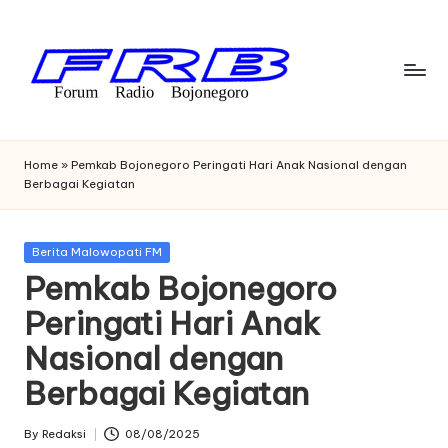
Skip
to
content
F
Streaming
Radio
o
Home
»
Pemkab Bojonegoro Peringati Hari Anak Nasional dengan
Bojonegoro
Berbagai Kegiatan
r
u
Posted
Berita Malowopati FM
m
in
Pemkab Bojonegoro
R
Peringati Hari Anak
a
Nasional dengan
di
Berbagai Kegiatan
o
B
By
Redaksi
08/08/2025
Posted