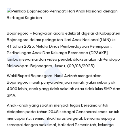
by
oj
o
n
Bojonegoro –
Rangkaian acara edukatif digelar di Kabupaten
e
Bojonegoro dalam peringatan Hari Anak Nasional (HAN) ke-
g
41 tahun 2025. Melalui Dinas Pemberdayaan Perempuan,
Perlindungan Anak Dan Keluarga Berencana (DP3AKB)
o
lomba mewarnai dan video pendek dilaksanakan di Pendopo
Malowopati Bojonegoro, Jumat, (09/08/2025).
r
Wakil Bupati Bojonegoro, Nurul Azizah mengatakan,
o
Bojonegoro masih punya pekerjaan rumah, yakni sebanyak
4000 lebih, anak yang tidak sekolah atau tidak lulus SMP dan
SMA.
Anak-anak yang saat ini menjadi tugas bersama untuk
disiapkan pada tahun 2045 sebagai Genenerasi emas. untuk
mencapai itu, semua fihak harus bergerak bersama supaya
tercapai dengan maksimal, baik dari Pemerintah, keluarga