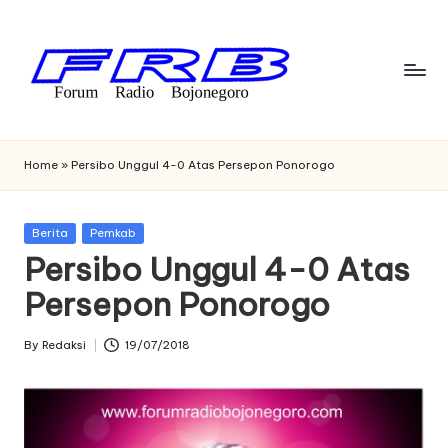
Skip
to
content
F
Streaming
Radio
o
Home
»
Persibo Unggul 4-0 Atas Persepon Ponorogo
Bojonegoro
r
u
Posted
Berita
Pemkab
in
Persibo Unggul 4-0 Atas
m
Persepon Ponorogo
R
a
By
Redaksi
19/07/2018
Posted
di
by
o
B