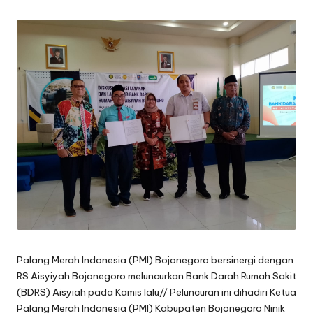
by
oj
o
n
e
g
o
r
o
Palang Merah Indonesia (PMI) Bojonegoro bersinergi dengan
RS Aisyiyah Bojonegoro meluncurkan Bank Darah Rumah Sakit
(BDRS) Aisyiah pada Kamis lalu// Peluncuran ini dihadiri Ketua
Palang Merah Indonesia (PMI) Kabupaten Bojonegoro Ninik