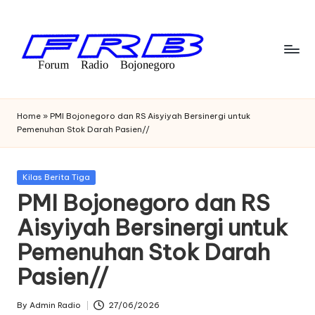
Skip
to
content
F
Streaming
Radio
o
Home
»
PMI Bojonegoro dan RS Aisyiyah Bersinergi untuk
Bojonegoro
Pemenuhan Stok Darah Pasien//
r
u
Posted
Kilas Berita Tiga
m
in
PMI Bojonegoro dan RS
R
Aisyiyah Bersinergi untuk
a
Pemenuhan Stok Darah
di
Pasien//
o
B
By
Admin Radio
27/06/2026
Posted