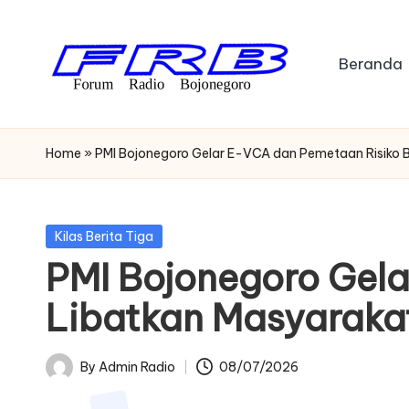
Skip
Beranda
to
content
F
Streaming
Radio
o
Home
»
PMI Bojonegoro Gelar E-VCA dan Pemetaan Risiko 
Bojonegoro
r
u
Posted
Kilas Berita Tiga
in
PMI Bojonegoro Gel
m
Libatkan Masyaraka
R
a
By
Admin Radio
08/07/2026
Posted
di
by