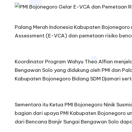
o
B
Palang Merah Indonesia Kabupaten Bojonegoro m
oj
Assessment (E-VCA) dan pemetaan risiko benca
o
n
Koordinator Program Wahyu Theo Alfian menjela
Bengawan Solo yang didukung oleh PMI dan Palan
e
Kabupaten Bojonegoro Bidang SDM Djamari sert
g
o
Sementara itu Ketua PMI Bojonegoro Ninik Susmi
r
bagian dari upaya PMI Kabupaten Bojonegoro 
dari Bencana Banjir Sungai Bengawan Solo dapa
o