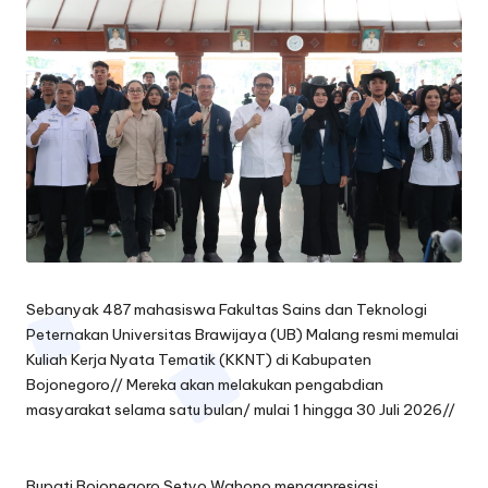
oj
o
n
e
g
o
r
o
Sebanyak 487 mahasiswa Fakultas Sains dan Teknologi
Peternakan Universitas Brawijaya (UB) Malang resmi memulai
Kuliah Kerja Nyata Tematik (KKNT) di Kabupaten
Bojonegoro// Mereka akan melakukan pengabdian
masyarakat selama satu bulan/ mulai 1 hingga 30 Juli 2026//
Bupati Bojonegoro Setyo Wahono mengapresiasi