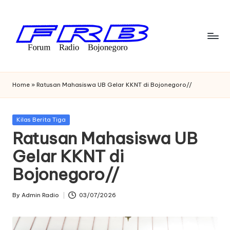
Skip
to
content
F
Streaming
Radio
o
Home
»
Ratusan Mahasiswa UB Gelar KKNT di Bojonegoro//
Bojonegoro
r
u
Posted
Kilas Berita Tiga
in
Ratusan Mahasiswa UB
m
Gelar KKNT di
R
Bojonegoro//
a
di
By
Admin Radio
03/07/2026
Posted
o
by
B