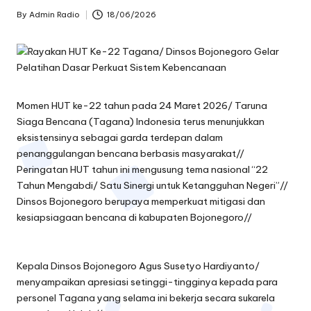
oj
By
Admin Radio
18/06/2026
Posted
by
o
n
e
Momen HUT ke-22 tahun pada 24 Maret 2026/ Taruna
g
Siaga Bencana (Tagana) Indonesia terus menunjukkan
o
eksistensinya sebagai garda terdepan dalam
penanggulangan bencana berbasis masyarakat//
r
Peringatan HUT tahun ini mengusung tema nasional “22
Tahun Mengabdi/ Satu Sinergi untuk Ketangguhan Negeri”//
o
Dinsos Bojonegoro berupaya memperkuat mitigasi dan
kesiapsiagaan bencana di kabupaten Bojonegoro//
Kepala Dinsos Bojonegoro Agus Susetyo Hardiyanto/
menyampaikan apresiasi setinggi-tingginya kepada para
personel Tagana yang selama ini bekerja secara sukarela