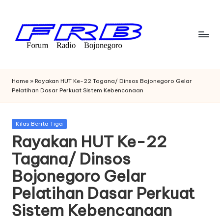
Skip
to
content
F
Streaming
Radio
o
Home
»
Rayakan HUT Ke-22 Tagana/ Dinsos Bojonegoro Gelar
Bojonegoro
Pelatihan Dasar Perkuat Sistem Kebencanaan
r
u
Posted
Kilas Berita Tiga
m
in
Rayakan HUT Ke-22
R
Tagana/ Dinsos
a
Bojonegoro Gelar
di
Pelatihan Dasar Perkuat
o
Sistem Kebencanaan
B