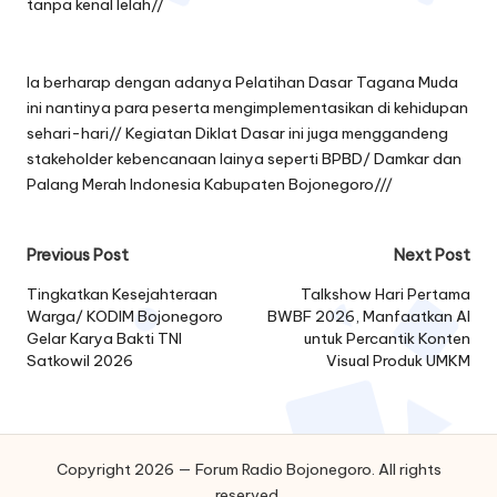
tanpa kenal lelah//
Ia berharap dengan adanya Pelatihan Dasar Tagana Muda
ini nantinya para peserta mengimplementasikan di kehidupan
sehari-hari// Kegiatan Diklat Dasar ini juga menggandeng
stakeholder kebencanaan lainya seperti BPBD/ Damkar dan
Palang Merah Indonesia Kabupaten Bojonegoro///
Post
Previous Post
Next Post
navigation
Tingkatkan Kesejahteraan
Talkshow Hari Pertama
Warga/ KODIM Bojonegoro
BWBF 2026, Manfaatkan AI
Gelar Karya Bakti TNI
untuk Percantik Konten
Satkowil 2026
Visual Produk UMKM
Copyright 2026 — Forum Radio Bojonegoro. All rights
reserved.