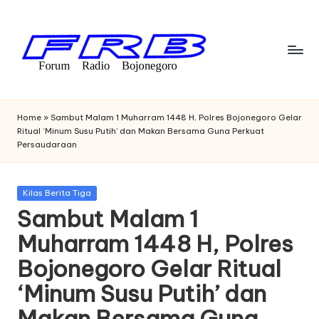
Skip
to
content
F
Streaming
Radio
o
Home
»
Sambut Malam 1 Muharram 1448 H, Polres Bojonegoro Gelar
Bojonegoro
Ritual ‘Minum Susu Putih’ dan Makan Bersama Guna Perkuat
r
Persaudaraan
u
m
Posted
Kilas Berita Tiga
in
R
Sambut Malam 1
a
Muharram 1448 H, Polres
di
Bojonegoro Gelar Ritual
o
‘Minum Susu Putih’ dan
B
Makan Bersama Guna