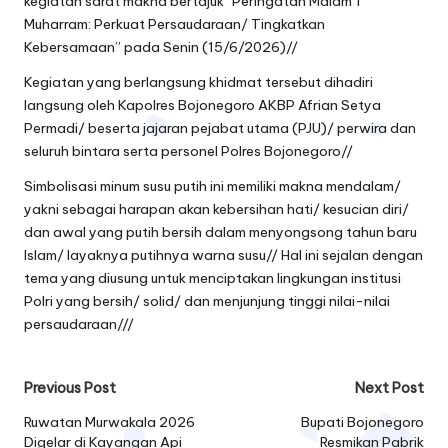
kegiatan sarat makna bertajuk “Peringatan Malam 1
Muharram: Perkuat Persaudaraan/ Tingkatkan
Kebersamaan” pada Senin (15/6/2026)//
Kegiatan yang berlangsung khidmat tersebut dihadiri
langsung oleh Kapolres Bojonegoro AKBP Afrian Setya
Permadi/ beserta jajaran pejabat utama (PJU)/ perwira dan
seluruh bintara serta personel Polres Bojonegoro//
Simbolisasi minum susu putih ini memiliki makna mendalam/
yakni sebagai harapan akan kebersihan hati/ kesucian diri/
dan awal yang putih bersih dalam menyongsong tahun baru
Islam/ layaknya putihnya warna susu// Hal ini sejalan dengan
tema yang diusung untuk menciptakan lingkungan institusi
Polri yang bersih/ solid/ dan menjunjung tinggi nilai-nilai
persaudaraan///
Post
Previous Post
Next Post
navigation
Ruwatan Murwakala 2026
Bupati Bojonegoro
Digelar di Kayangan Api
Resmikan Pabrik