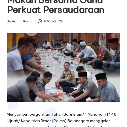
oj
Perkuat Persaudaraan
o
By
Admin Radio
17/06/2026
Posted
n
by
e
g
o
r
o
Menyambut pergantian Tahun Baru Islam/ 1 Muharram 1448
Hijriah/ Kepolisian Resor (Polres) Bojonegoro menggelar