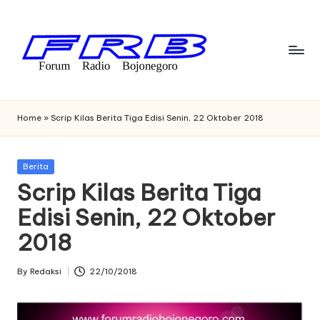
Skip
to
content
F
Streaming
Radio
o
Home
»
Scrip Kilas Berita Tiga Edisi Senin, 22 Oktober 2018
Bojonegoro
r
u
Posted
Berita
in
Scrip Kilas Berita Tiga
m
Edisi Senin, 22 Oktober
R
2018
a
di
By
Redaksi
22/10/2018
Posted
o
by
B