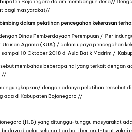
abupaten Bojonegoro dalam membangun desa// Dengan
at bagi masyarakat//
bimbing dalam pelatihan pencegahan kekerasan terh
dengan Dinas Pemberdayaan Perempuan / Perlindung
or Urusan Agama (KUA) / dalam upaya pencegahan ke
9 sampai 10 Oktober 2018 di Aula Batik Madrim / Kabu
tersebut membahas beberapa hal yang terkait dengan 
 //
 mengungkapkan/ dengan adanya pelatihan tersebut d
 ada di Kabupaten Bojonegoro //
ojonegoro (HJB) yang ditunggu-tunggu masyarakat adal
udaya digelar selama tiga hari berturut-turut yakni m