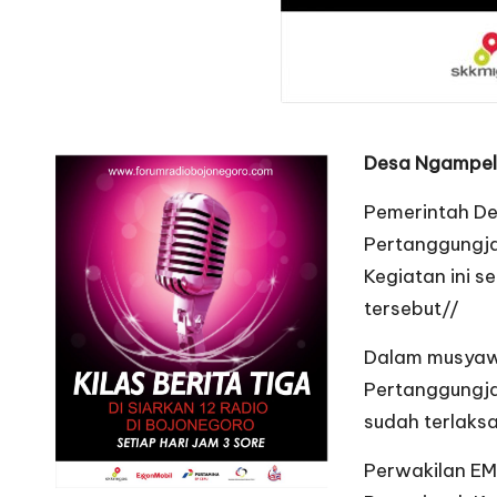
Desa Ngampel
Pemerintah D
Pertanggungja
Kegiatan ini s
tersebut//
Dalam musyaw
Pertanggungja
sudah terlaks
Perwakilan EM