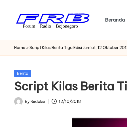
Skip
Beranda
to
content
F
Streaming
Radio
o
Home
»
Script Kilas Berita Tiga Edisi Jum’at, 12 Oktober 20
Bojonegoro
r
u
Posted
Berita
in
Script Kilas Berita T
m
R
By
Redaksi
12/10/2018
Posted
a
by
di