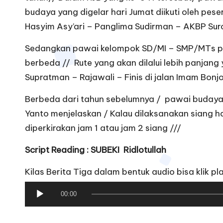
budaya yang digelar hari Jumat diikuti oleh pe
Hasyim Asy’ari – Panglima Sudirman – AKBP Surok
Sedangkan pawai kelompok SD/MI – SMP/MTs p
berbeda // Rute yang akan dilalui lebih panjan
Supratman – Rajawali – Finis di jalan Imam Bonjo
Berbeda dari tahun sebelumnya / pawai budaya di
Yanto menjelaskan / Kalau dilaksanakan siang ha
diperkirakan jam 1 atau jam 2 siang ///
Script Reading : SUBEKI Ridlotullah
Kilas Berita Tiga dalam bentuk audio bisa klik pla
P
00:00
e
m