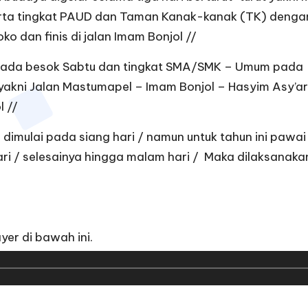
serta tingkat PAUD dan Taman Kanak-kanak (TK) dengan
o dan finis di jalan Imam Bonjol //
ada besok Sabtu dan tingkat SMA/SMK – Umum pada 
g yakni Jalan Mastumapel – Imam Bonjol – Hasyim Asy’
l //
mulai pada siang hari / namun untuk tahun ini pawai d
ri / selesainya hingga malam hari / Maka dilaksanakan
yer di bawah ini.