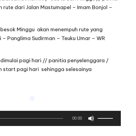
 rute dari Jalan Mastumapel – Imam Bonjol –
besok Minggu akan menempuh rute yang
ari – Panglima Sudirman – Teuku Umar – WR
imulai pagi hari // panitia penyelenggara /
 start pagi hari sehingga selesainya
G
00:00
u
n