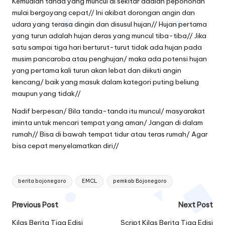
Kemudian tanda yang muncul di sekitar adalah pepohonan
mulai bergoyang cepat// Ini akibat dorongan angin dan
udara yang terasa dingin dan disusul hujan// Hujan pertama
yang turun adalah hujan deras yang muncul tiba-tiba// Jika
satu sampai tiga hari berturut-turut tidak ada hujan pada
musim pancaroba atau penghujan/ maka ada potensi hujan
yang pertama kali turun akan lebat dan diikuti angin
kencang/ baik yang masuk dalam kategori puting beliung
maupun yang tidak//
Nadif berpesan/ Bila tanda-tanda itu muncul/ masyarakat
iminta untuk mencari tempat yang aman/ Jangan di dalam
rumah// Bisa di bawah tempat tidur atau teras rumah/ Agar
bisa cepat menyelamatkan diri//
Tags:
berita bojonegoro
EMCL
pemkab Bojonegoro
Post
Previous Post
Next Post
navigation
Kilas Berita Tiga Edisi
Script Kilas Berita Tiga Edisi