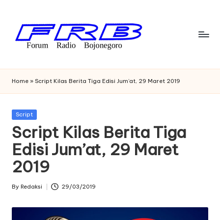
Skip
to
content
F
Streaming
Radio
o
Home
»
Script Kilas Berita Tiga Edisi Jum’at, 29 Maret 2019
Bojonegoro
r
u
Posted
Script
in
Script Kilas Berita Tiga
m
Edisi Jum’at, 29 Maret
R
2019
a
di
By
Redaksi
29/03/2019
Posted
o
by
B