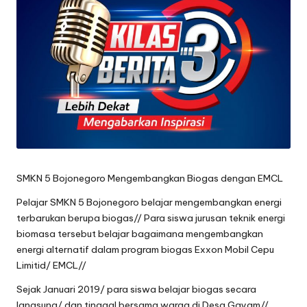
oj
o
n
e
g
o
r
SMKN 5 Bojonegoro Mengembangkan Biogas dengan EMCL
o
Pelajar SMKN 5 Bojonegoro belajar mengembangkan energi
terbarukan berupa biogas// Para siswa jurusan teknik energi
biomasa tersebut belajar bagaimana mengembangkan
energi alternatif dalam program biogas Exxon Mobil Cepu
Limitid/ EMCL//
Sejak Januari 2019/ para siswa belajar biogas secara
langsung/ dan tinggal bersama warga di Desa Gayam//