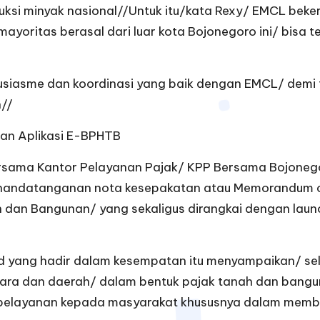
duksi minyak nasional//Untuk itu/kata Rexy/ EMCL be
oritas berasal dari luar kota Bojonegoro ini/ bisa te
iasme dan koordinasi yang baik dengan EMCL/ demi ter
n//
an Aplikasi E-BPHTB
ama Kantor Pelayanan Pajak/ KPP Bersama Bojonegor
andatanganan nota kesepakatan atau Memorandum of
 dan Bangunan/ yang sekaligus dirangkai dengan launc
yang hadir dalam kesempatan itu menyampaikan/ sela
ra dan daerah/ dalam bentuk pajak tanah dan bangu
 pelayanan kepada masyarakat khususnya dalam mem