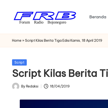
Skip
Beranda
to
content
F
Streaming
Radio
o
Home
»
Script Kilas Berita Tiga Edisi Kamis, 18 April 2019
Bojonegoro
r
u
Posted
Script
in
Script Kilas Berita T
m
R
By
Redaksi
18/04/2019
Posted
a
by
di