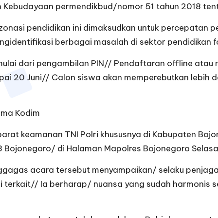
an Kebudayaan permendikbud/nomor 51 tahun 2018 te
zonasi pendidikan ini dimaksudkan untuk percepatan p
ngidentifikasi berbagai masalah di sektor pendidikan 
ai dari pengambilan PIN// Pendaftaran offline atau no
pai 20 Juni// Calon siswa akan memperebutkan lebih dari
sama Kodim
rat keamanan TNI Polri khususnya di Kabupaten Bojo
0813 Bojonegoro/ di Halaman Mapolres Bojonegoro Selas
gagas acara tersebut menyampaikan/ selaku penjaga K
i terkait// Ia berharap/ nuansa yang sudah harmonis s