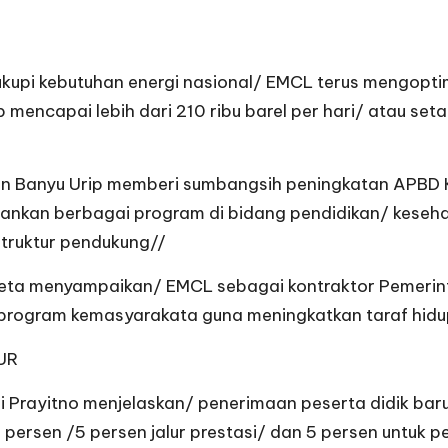
upi kebutuhan energi nasional/ EMCL terus mengoptim
 mencapai lebih dari 210 ribu barel per hari/ atau set
ngan Banyu Urip memberi sumbangsih peningkatan APBD
enjalankan berbagai program di bidang pendidikan/ ke
truktur pendukung//
Seta menyampaikan/ EMCL sebagai kontraktor Pemeri
program kemasyarakata guna meningkatkan taraf hidup
UR
i Prayitno menjelaskan/ penerimaan peserta didik bar
0 persen /5 persen jalur prestasi/ dan 5 persen untuk p