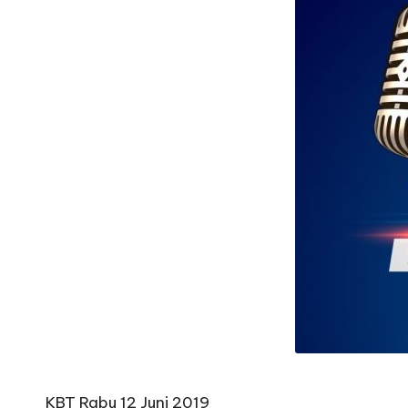
o
B
oj
o
n
e
g
o
r
o
KBT Rabu 12 Juni 2019