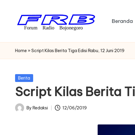
Skip
Beranda
to
content
F
Streaming
Radio
o
Home
»
Script Kilas Berita Tiga Edisi Rabu, 12 Juni 2019
Bojonegoro
r
u
Posted
Berita
in
Script Kilas Berita T
m
R
By
Redaksi
12/06/2019
Posted
a
by
di