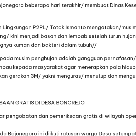
ojonegoro beberapa hari terakhir/ membuat Dinas Ke
n Lingkungan P2PL/ Totok Ismanto mengatakan/musi
ng/ kini menjadi basah dan lembab setelah turun huja
gnya kuman dan bakteri dalam tubuh//
ui pada musim penghujan adalah gangguan pernafasan
imbau kepada masyarakat agar menerapkan pola hidup
kukan gerakan 3M/ yakni menguras/ menutup dan mengu
AAN GRATIS DI DESA BONOREJO
r pengobatan dan pemeriksaan gratis di wilayah opera
da Bojonegoro ini diikuti ratusan warga Desa setempa