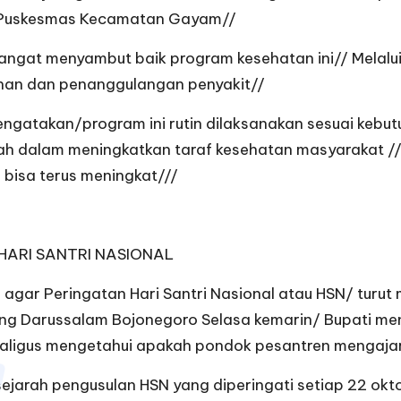
i Puskesmas Kecamatan Gayam//
gat menyambut baik program kesehatan ini// Melalui 
han dan penanggulangan penyakit//
ngatakan/program ini rutin dilaksanakan sesuai kebut
h dalam meningkatkan taraf kesehatan masyarakat // 
bisa terus meningkat///
HARI SANTRI NASIONAL
r Peringatan Hari Santri Nasional atau HSN/ turut me
g Darussalam Bojonegoro Selasa kemarin/ Bupati meng
ekaligus mengetahui apakah pondok pesantren mengajark
ejarah pengusulan HSN yang diperingati setiap 22 okt