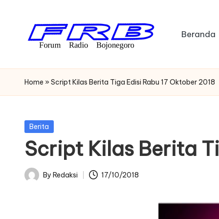
Skip
Beranda
to
content
F
Streaming
Radio
o
Home
»
Script Kilas Berita Tiga Edisi Rabu 17 Oktober 2018
Bojonegoro
r
u
Posted
Berita
in
Script Kilas Berita 
m
R
By
Redaksi
17/10/2018
Posted
a
by
di