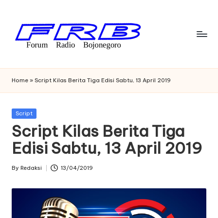
Skip
to
content
F
Streaming
Radio
o
Home
»
Script Kilas Berita Tiga Edisi Sabtu, 13 April 2019
Bojonegoro
r
u
Posted
Script
in
Script Kilas Berita Tiga
m
Edisi Sabtu, 13 April 2019
R
a
By
Redaksi
13/04/2019
Posted
di
by
o
B