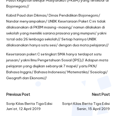
Pusat Kegiatan Belajar Masyarakat (PKBM) yang tersebar di
Bojonegoro//
Kabid Paud dan Dikmas/ Dinas Pendidikan Bojonegoro/
Nandar menyampaikan/ UNBK Kesetaraan Paket C ini tidak
dilaksanakan di PKBM masing-masing/ namun dilakukan di
sekolah yang memiliki sarana prasana yang mumpuni/ yakni
total ada 26 lembaga sekolah// Setiap harinya UNBK
dilaksanakan hanya satu sesi/ dengan dua mata pelajaran//
Kesetaraan paket C setingkat SMA hanya terdapat satu
jurusan/ yakni Ilmu Pengetahuan Sosial (IPS)// Adapun mata
pelajaran yang diujikan sebanyak 7 mapel/ yaitu PKN/
Bahasa Inggris/ Bahasa Indonesia/ Matematika/ Sosiologi/
Geografi dan Ekonomi//
Post
Previous Post
Next Post
navigation
Scrip Kilas Berita Tiga Edisi
Script Kilas Berita Tiga Edisi
Jum’at, 12 April 2019
Senin, 15 April 2019