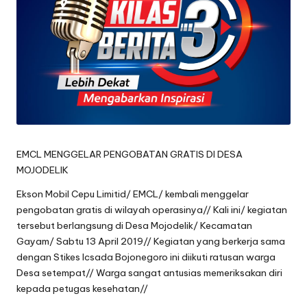
oj
o
n
e
g
o
EMCL MENGGELAR PENGOBATAN GRATIS DI DESA
r
MOJODELIK
o
Ekson Mobil Cepu Limitid/ EMCL/ kembali menggelar
pengobatan gratis di wilayah operasinya// Kali ini/ kegiatan
tersebut berlangsung di Desa Mojodelik/ Kecamatan
Gayam/ Sabtu 13 April 2019// Kegiatan yang berkerja sama
dengan Stikes Icsada Bojonegoro ini diikuti ratusan warga
Desa setempat// Warga sangat antusias memeriksakan diri
kepada petugas kesehatan//