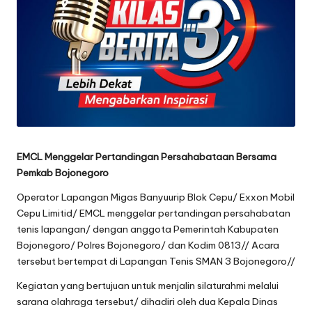
oj
o
n
e
g
o
EMCL Menggelar Pertandingan Persahabataan Bersama
r
Pemkab Bojonegoro
o
Operator Lapangan Migas Banyuurip Blok Cepu/ Exxon Mobil
Cepu Limitid/ EMCL menggelar pertandingan persahabatan
tenis lapangan/ dengan anggota Pemerintah Kabupaten
Bojonegoro/ Polres Bojonegoro/ dan Kodim 0813// Acara
tersebut bertempat di Lapangan Tenis SMAN 3 Bojonegoro//
Kegiatan yang bertujuan untuk menjalin silaturahmi melalui
sarana olahraga tersebut/ dihadiri oleh dua Kepala Dinas