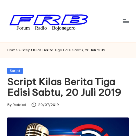
Skip
to
content
F
Streaming
Radio
o
Home
»
Script Kilas Berita Tiga Edisi Sabtu, 20 Juli 2019
Bojonegoro
r
u
Posted
Script
in
Script Kilas Berita Tiga
m
Edisi Sabtu, 20 Juli 2019
R
a
By
Redaksi
20/07/2019
Posted
di
by
o
B