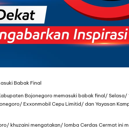
suki Babak Final
bupaten Bojonegoro memasuki babak final/ Selasa/ 1
negoro/ Exxonmobil Cepu Limitid/ dan Yayasan Kampung
goro/ khuzaini mengatakan/ lomba Cerdas Cermat ini 