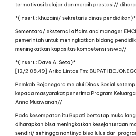
termotivasi belajar dan meraih prestasi// diha
*(insert : khuzaini/ sekretaris dinas pendidikan)*
Sementara/ eksternal affairs and manager EMC
pemerintah untuk meningkatkan bidang pendidik
meningkatkan kapasitas kompetensi siswa//
*(insert : Dave A. Seta)*
[12/2 08.49] Arika Lintas Fm: BUPATI BO
Pemkab Bojonegoro melalui Dinas Sosial sete
kepada masyarakat penerima Program Keluarga 
Anna Muawanah//
Pada kesempatan itu Bupati bertatap muka lan
diharapkan bisa meningkatkan kesejahteraan m
sendiri/ sehingga nantinya bisa lulus dari progra