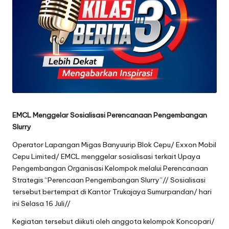
oj
o
n
e
g
o
EMCL Menggelar Sosialisasi Perencanaan Pengembangan
r
Slurry
o
Operator Lapangan Migas Banyuurip Blok Cepu/ Exxon Mobil
Cepu Limited/ EMCL menggelar sosialisasi terkait Upaya
Pengembangan Organisasi Kelompok melalui Perencanaan
Strategis “Perencaan Pengembangan Slurry”// Sosialisasi
tersebut bertempat di Kantor Trukajaya Sumurpandan/ hari
ini Selasa 16 Juli//
Kegiatan tersebut diikuti oleh anggota kelompok Koncopari/