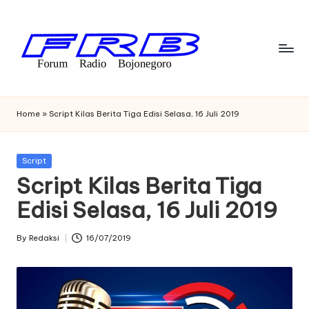
Skip
to
content
F
Streaming
Radio
o
Home
»
Script Kilas Berita Tiga Edisi Selasa, 16 Juli 2019
Bojonegoro
r
u
Posted
Script
in
Script Kilas Berita Tiga
m
Edisi Selasa, 16 Juli 2019
R
a
By
Redaksi
16/07/2019
Posted
di
by
o
B