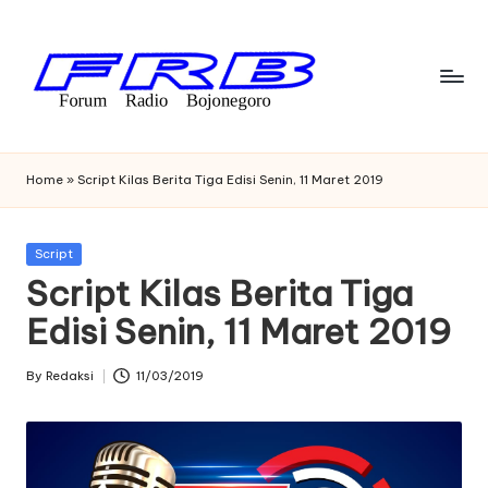
Skip
to
content
F
Streaming
Radio
o
Home
»
Script Kilas Berita Tiga Edisi Senin, 11 Maret 2019
Bojonegoro
r
u
Posted
Script
in
Script Kilas Berita Tiga
m
Edisi Senin, 11 Maret 2019
R
a
By
Redaksi
11/03/2019
Posted
di
by
o
B