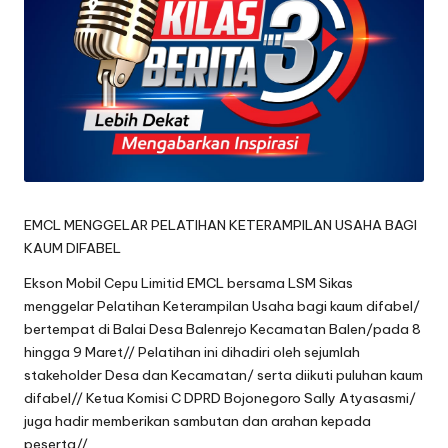
oj
o
n
e
g
o
EMCL MENGGELAR PELATIHAN KETERAMPILAN USAHA BAGI
r
KAUM DIFABEL
o
Ekson Mobil Cepu Limitid EMCL bersama LSM Sikas
menggelar Pelatihan Keterampilan Usaha bagi kaum difabel/
bertempat di Balai Desa Balenrejo Kecamatan Balen/pada 8
hingga 9 Maret// Pelatihan ini dihadiri oleh sejumlah
stakeholder Desa dan Kecamatan/ serta diikuti puluhan kaum
difabel// Ketua Komisi C DPRD Bojonegoro Sally Atyasasmi/
juga hadir memberikan sambutan dan arahan kepada
peserta//