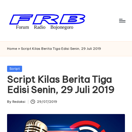
Skip
to
content
F
Streaming
Radio
o
Home
»
Script Kilas Berita Tiga Edisi Senin, 29 Juli 2019
Bojonegoro
r
u
Posted
Script
in
Script Kilas Berita Tiga
m
Edisi Senin, 29 Juli 2019
R
a
By
Redaksi
29/07/2019
Posted
di
by
o
B