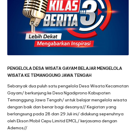
oj
o
n
e
g
o
PENGELOLA DESA WISATA GAYAM BELAJAR MENGELOLA
r
WISATA KE TEMANGGUNG JAWA TENGAH
o
Sebanyak dua puluh satu pengelola Desa Wisata Kecamatan
Gayam/ berkunjung ke Desa Ngadiprono Kabupaten
Temanggung Jawa Tengah/ untuk belajar mengelola wisata
dengan baik dan benar bagi desanya// Kegiatan yang
berlangsung pada 28 dan 29 Juli ini/ didukung sepenuhnya
oleh Ekson Mobil Cepu Limitid EMCL/ kerjasama dengan
Ademos//