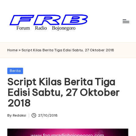
Skip
to
content
F
Streaming
Radio
o
Home
»
Script Kilas Berita Tiga Edisi Sabtu, 27 Oktober 2018
Bojonegoro
r
u
Posted
Berita
in
Script Kilas Berita Tiga
m
Edisi Sabtu, 27 Oktober
R
2018
a
di
By
Redaksi
27/10/2018
Posted
o
by
B