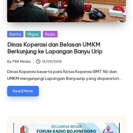
oj
o
n
Posted
Berita
Migas
Radio
e
in
Dinas Koperasi dan Belasan UMKM
g
Berkunjung ke Lapangan Banyu Urip
o
By
FRB Media
13/09/2019
Posted
r
by
Dinas Koperasi beserta para Ketua Koperasi BMT NU dan
UMKM mengunjungi Lapangan Banyuurip yang dioperatori…
o
Read More