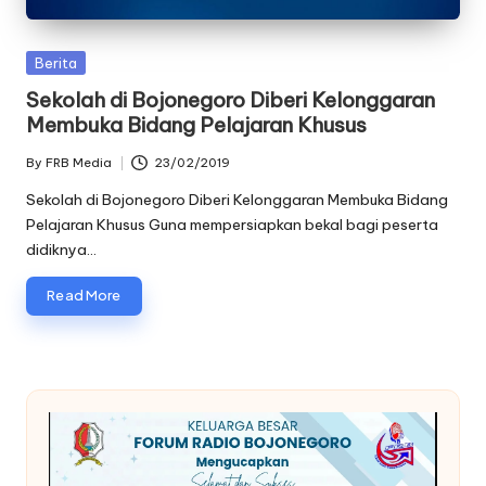
oj
o
Posted
Berita
in
Sekolah di Bojonegoro Diberi Kelonggaran
n
Membuka Bidang Pelajaran Khusus
e
By
FRB Media
23/02/2019
Posted
g
by
Sekolah di Bojonegoro Diberi Kelonggaran Membuka Bidang
o
Pelajaran Khusus Guna mempersiapkan bekal bagi peserta
didiknya…
r
o
Read More