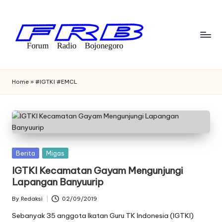
Skip
to
content
F
Streaming
Radio
o
Home
»
#IGTKI #EMCL
Bojonegoro
r
u
m
R
Posted
Berita
Migas
a
in
IGTKI Kecamatan Gayam Mengunjungi
Lapangan Banyuurip
di
o
By
Redaksi
02/09/2019
Posted
by
Sebanyak 35 anggota Ikatan Guru TK Indonesia (IGTKI)
B