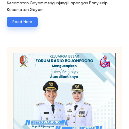
Kecamatan Gayam mengunjungi Lapangan Banyuurip
oj
Kecamatan Gayam,…
o
Read More
n
e
g
o
r
o