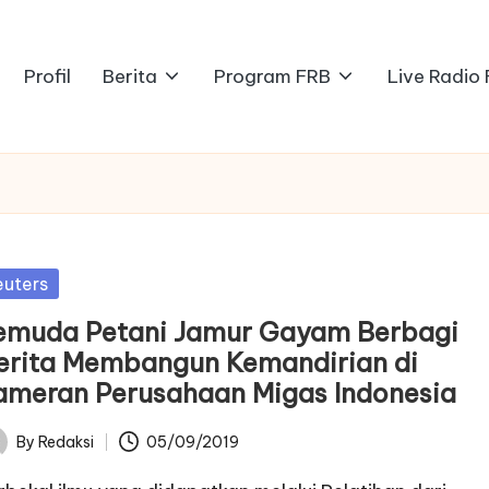
Profil
Berita
Program FRB
Live Radio
sted
euters
emuda Petani Jamur Gayam Berbagi
erita Membangun Kemandirian di
ameran Perusahaan Migas Indonesia
By
Redaksi
05/09/2019
ted