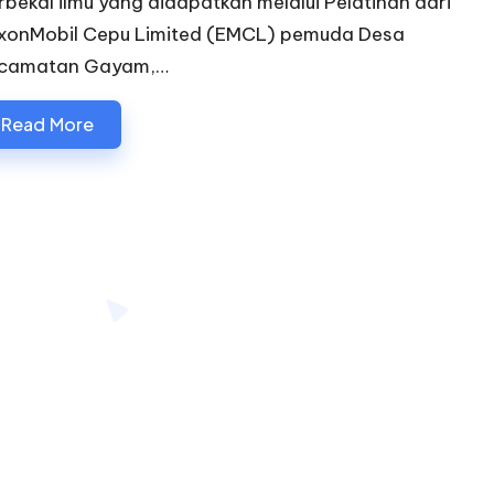
rbekal ilmu yang didapatkan melalui Pelatihan dari
xonMobil Cepu Limited (EMCL) pemuda Desa
camatan Gayam,…
Read More