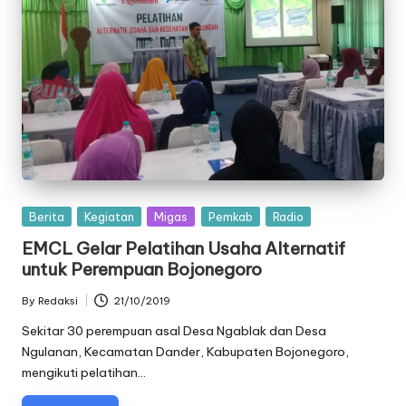
Posted
Berita
Kegiatan
Migas
Pemkab
Radio
in
EMCL Gelar Pelatihan Usaha Alternatif
untuk Perempuan Bojonegoro
By
Redaksi
21/10/2019
Posted
by
Sekitar 30 perempuan asal Desa Ngablak dan Desa
Ngulanan, Kecamatan Dander, Kabupaten Bojonegoro,
mengikuti pelatihan…