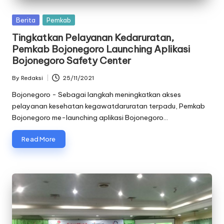
oj
Posted
Berita
Pemkab
o
in
Tingkatkan Pelayanan Kedaruratan,
n
Pemkab Bojonegoro Launching Aplikasi
Bojonegoro Safety Center
e
By
Redaksi
25/11/2021
g
Posted
by
Bojonegoro - Sebagai langkah meningkatkan akses
o
pelayanan kesehatan kegawatdaruratan terpadu, Pemkab
r
Bojonegoro me-launching aplikasi Bojonegoro…
o
Read More