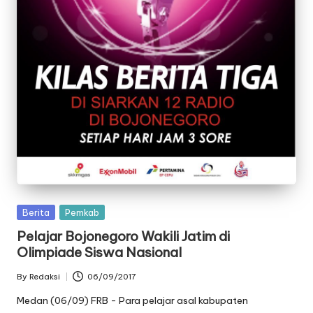
oj
o
n
e
g
o
r
o
Posted
Berita
Pemkab
in
Pelajar Bojonegoro Wakili Jatim di
Olimpiade Siswa Nasional
By
Redaksi
06/09/2017
Posted
by
Medan (06/09) FRB - Para pelajar asal kabupaten