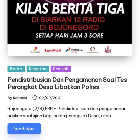
Posted
Berita
Kegiatan
Pemkab
in
Pendistribusian Dan Pengamanan Soal Tes
Perangkat Desa Libatkan Polres
By
Redaksi
02/09/2017
Posted
by
Bojonegoro (2/9) FRB - Pendistribusian dan pengamanan
naskah soal ujian bagi calon perangkat Desa, akan…
Read More