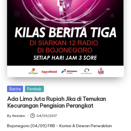
oj
o
n
e
g
o
r
o
Posted
Berita
Pemkab
in
Ada Lima Juta Rupiah Jika di Temukan
Kecurangan Pengisian Perangkat
By
Redaksi
04/09/2017
Posted
by
Bojonegoro (04/09) FRB - Komisi A Dewan Perwakilan