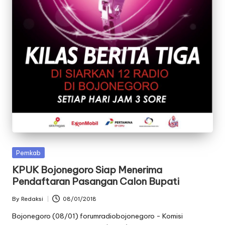
oj
o
n
e
g
o
r
o
Posted
Pemkab
in
KPUK Bojonegoro Siap Menerima
Pendaftaran Pasangan Calon Bupati
By
Redaksi
08/01/2018
Posted
by
Bojonegoro (08/01) forumradiobojonegoro - Komisi