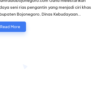
rumradiobojonegoro.com Guna melestarikan
daya seni rias pengantin yang menjadi ciri khas
bupaten Bojonegoro, Dinas Kebudayaan…
Read More