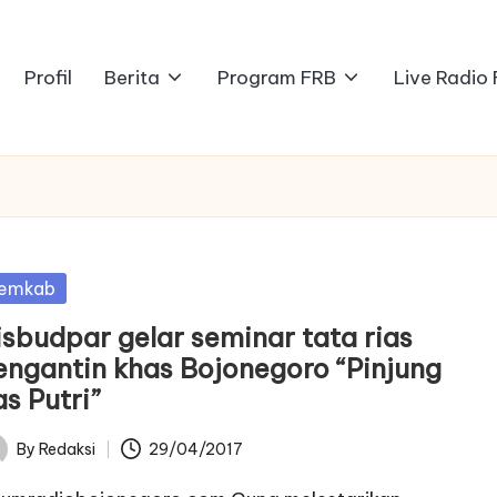
Profil
Berita
Program FRB
Live Radio
sted
emkab
isbudpar gelar seminar tata rias
engantin khas Bojonegoro “Pinjung
as Putri”
By
Redaksi
29/04/2017
ted