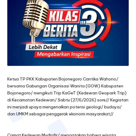
oj
o
n
e
g
o
r
Ketua TP PKK Kabupaten Bojonegoro Cantika Wahono/
o
bersama Gabungan Organisasi Wanita (GOW) Kabupaten
Bojonegoro/ mengikuti Trip KaGeT (Kedewan Geopark Trip)
di Kecamatan Kedewan/ Sabtu (27/6/2026) sore// Kegiatan
ini menjadi upaya mengenalkan potensi geologi/ budaya/
dan UMKM sebagai penggerak ekonomi masyarakat//
Camat Kedewan Mudlofir/ mengatakan bahwa wisata