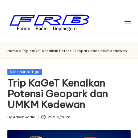
Skip
to
content
F
Streaming
Radio
o
Home
»
Trip KaGeT Kenalkan Potensi Geopark dan UMKM Kedewan
Bojonegoro
r
u
Posted
Kilas Berita Tiga
in
Trip KaGeT Kenalkan
m
Potensi Geopark dan
R
UMKM Kedewan
a
di
By
Admin Radio
29/06/2026
Posted
o
by
B