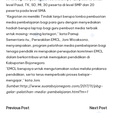
level Paud, TK, SD, MI, 30 peserta di level SMP dan 20
peserta pada level SMA.
“Kegiatan ini memiliki Tindak lanjut berupa lomba pembuatan
media pembelajaran bagi para guru dengan menyediakan
hadiah berupa laptop bagi guru pembuat media terbaik
untuk masing-masing kategori,” kata Pamuji.
Sementara itu,, Perwakilan EMCL, Joni Wicaksono,
menyampaikan, program pelatihan media pembelajaran bagi
tenaga pendidik ini merupakan perwujudan komitmen EMCL
dalam berkontribusi untuk memajukan pendidikan di
Kabupaten Bojonegoro.
“EMCL berupaya untuk mengutamakan solusi melalui prakarsa
pendidikan, serta terus memperbaiki proses belajar-
mengajar,” kata Joni.
Sumber:http://www.suarabojonegoro.com/2017/11/pbg-
gelar-pelatihan-media-pembelajaran.html?m=1
Post
Previous Post
Next Post