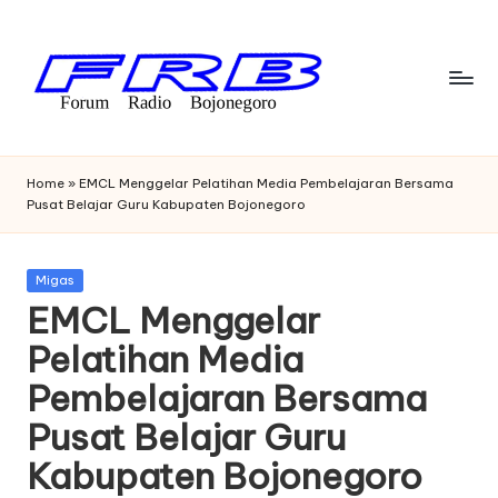
Skip
to
content
F
Streaming
Radio
o
Home
»
​​​EMCL Menggelar Pelatihan Media Pembelajaran Bersama
Bojonegoro
Pusat Belajar Guru Kabupaten Bojonegoro
r
u
Posted
Migas
m
in
​​​EMCL Menggelar
R
Pelatihan Media
a
Pembelajaran Bersama
di
Pusat Belajar Guru
o
Kabupaten Bojonegoro
B