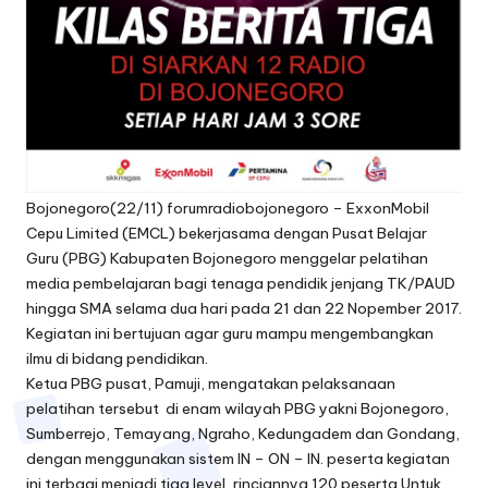
Bojonegoro(22/11) forumradiobojonegoro – ExxonMobil
Cepu Limited (EMCL) bekerjasama dengan Pusat Belajar
Guru (PBG) Kabupaten Bojonegoro menggelar pelatihan
media pembelajaran bagi tenaga pendidik jenjang TK/PAUD
hingga SMA selama dua hari pada 21 dan 22 Nopember 2017.
Kegiatan ini bertujuan agar guru mampu mengembangkan
ilmu di bidang pendidikan.
Ketua PBG pusat, Pamuji, mengatakan pelaksanaan
pelatihan tersebut di enam wilayah PBG yakni Bojonegoro,
Sumberrejo, Temayang, Ngraho, Kedungadem dan Gondang,
dengan menggunakan sistem IN – ON – IN. peserta kegiatan
ini terbagi menjadi tiga level, rinciannya 120 peserta Untuk