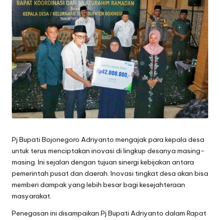
oj
o
n
e
g
o
r
o
Pj Bupati Bojonegoro Adriyanto mengajak para kepala desa
untuk terus menciptakan inovasi di lingkup desanya masing-
masing. Ini sejalan dengan tujuan sinergi kebijakan antara
pemerintah pusat dan daerah. Inovasi tingkat desa akan bisa
memberi dampak yang lebih besar bagi kesejahteraan
masyarakat.
Penegasan ini disampaikan Pj Bupati Adriyanto dalam Rapat