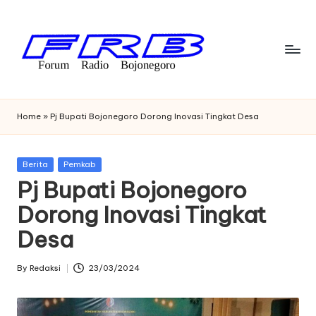
Skip
to
content
F
Streaming
Radio
o
Home
»
Pj Bupati Bojonegoro Dorong Inovasi Tingkat Desa
Bojonegoro
r
u
Posted
Berita
Pemkab
in
Pj Bupati Bojonegoro
m
Dorong Inovasi Tingkat
R
Desa
a
di
By
Redaksi
23/03/2024
Posted
o
by
B