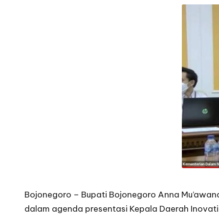
o
B
oj
o
n
e
g
o
r
Bojonegoro – Bupati Bojonegoro Anna Mu’awanah
o
dalam agenda presentasi Kepala Daerah Inovati