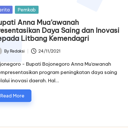
sted
erita
Pemkab
upati Anna Mua’awanah
resentasikan Daya Saing dan Inovasi
epada Litbang Kemendagri
By
Redaksi
24/11/2021
ted
jonegoro - Bupati Bojonegoro Anna Mu’awanah
mpresentasikan program peningkatan daya saing
lalui inovasi daerah. Hal…
Read More