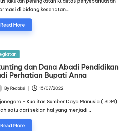
rus lakukan peningkatan kualitas penyebarluasan
formasi di bidang kesehatan…
Read More
sted
egiatan
tunting dan Dana Abadi Pendidikan
adi Perhatian Bupati Anna
By
Redaksi
15/07/2022
ted
jonegoro - Kualitas Sumber Daya Manusia ( SDM)
lah satu dari sekian hal yang menjadi…
Read More