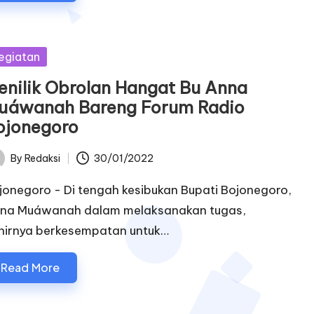
sted
egiatan
enilik Obrolan Hangat Bu Anna
uáwanah Bareng Forum Radio
ojonegoro
By
Redaksi
30/01/2022
ted
jonegoro - Di tengah kesibukan Bupati Bojonegoro,
na Muáwanah dalam melaksanakan tugas,
hirnya berkesempatan untuk…
Read More