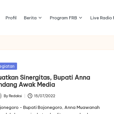
Profil
Berita
Program FRB
Live Radio
sted
egiatan
uatkan Sinergitas, Bupati Anna
ndang Awak Media
By
Redaksi
15/07/2022
ted
jonegoro - Bupati Bojonegoro, Anna Muawanah