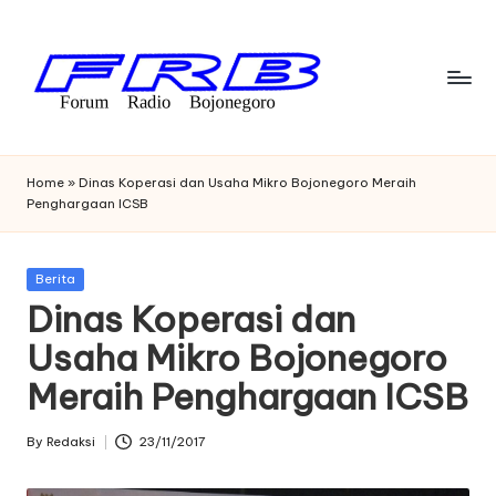
Skip
to
content
F
Streaming
Radio
o
Home
»
Dinas Koperasi dan Usaha Mikro Bojonegoro Meraih
Bojonegoro
Penghargaan ICSB
r
u
Posted
Berita
m
in
Dinas Koperasi dan
R
Usaha Mikro Bojonegoro
a
Meraih Penghargaan ICSB
di
o
By
Redaksi
23/11/2017
Posted
by
B