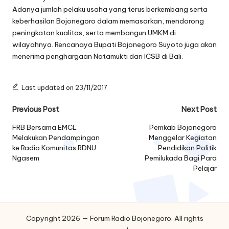
Adanya jumlah pelaku usaha yang terus berkembang serta
keberhasilan Bojonegoro dalam memasarkan, mendorong
peningkatan kualitas, serta membangun UMKM di
wilayahnya. Rencanaya Bupati Bojonegoro Suyoto juga akan
menerima penghargaan Natamukti dari ICSB di Bali.
Last updated on 23/11/2017
Post
Previous Post
Next Post
navigation
FRB Bersama EMCL
Pemkab Bojonegoro
Melakukan Pendampingan
Menggelar Kegiatan
ke Radio Komunitas RDNU
Pendidikan Politik
Ngasem
Pemilukada Bagi Para
Pelajar
Copyright 2026 — Forum Radio Bojonegoro. All rights