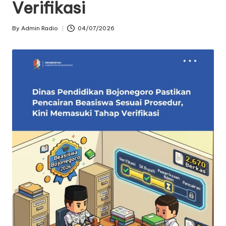
Verifikasi
oj
o
By
Admin Radio
04/07/2026
Posted
by
n
e
g
o
r
o