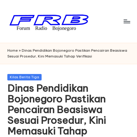
Skip
to
content
F
Streaming
Radio
o
Home
»
Dinas Pendidikan Bojonegoro Pastikan Pencairan Beasiswa
Bojonegoro
Sesuai Prosedur, Kini Memasuki Tahap Verifikasi
r
u
Posted
Kilas Berita Tiga
m
in
Dinas Pendidikan
R
Bojonegoro Pastikan
a
Pencairan Beasiswa
di
Sesuai Prosedur, Kini
o
Memasuki Tahap
B