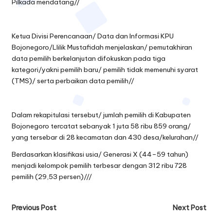
Pilkada mendatang//
Ketua Divisi Perencanaan/ Data dan Informasi KPU
Bojonegoro/Llilik Mustafidah menjelaskan/ pemutakhiran
data pemilih berkelanjutan difokuskan pada tiga
kategori/yakni pemilih baru/ pemilih tidak memenuhi syarat
(TMS)/ serta perbaikan data pemilih//
Dalam rekapitulasi tersebut/ jumlah pemilih di Kabupaten
Bojonegoro tercatat sebanyak 1 juta 58 ribu 859 orang/
yang tersebar di 28 kecamatan dan 430 desa/kelurahan//
Berdasarkan klasifikasi usia/ Generasi X (44–59 tahun)
menjadi kelompok pemilih terbesar dengan 312 ribu 728
pemilih (29,53 persen)///
Post
Previous Post
Next Post