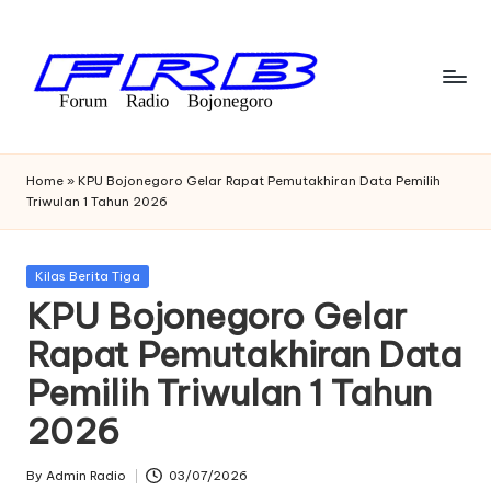
Skip
to
content
F
Streaming
Radio
o
Home
»
KPU Bojonegoro Gelar Rapat Pemutakhiran Data Pemilih
Bojonegoro
Triwulan 1 Tahun 2026
r
u
Posted
Kilas Berita Tiga
m
in
KPU Bojonegoro Gelar
R
Rapat Pemutakhiran Data
a
Pemilih Triwulan 1 Tahun
di
2026
o
B
By
Admin Radio
03/07/2026
Posted