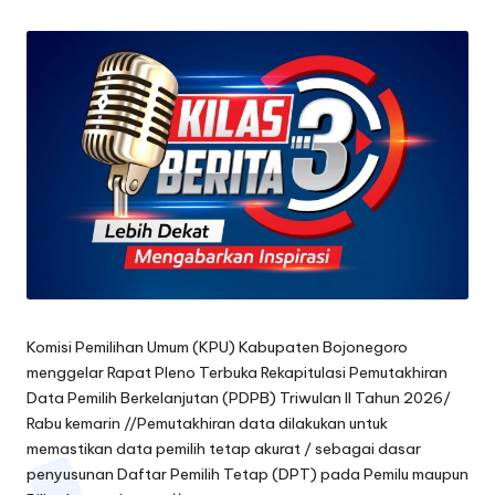
by
oj
o
n
e
g
o
r
o
Komisi Pemilihan Umum (KPU) Kabupaten Bojonegoro
menggelar Rapat Pleno Terbuka Rekapitulasi Pemutakhiran
Data Pemilih Berkelanjutan (PDPB) Triwulan II Tahun 2026/
Rabu kemarin //Pemutakhiran data dilakukan untuk
memastikan data pemilih tetap akurat / sebagai dasar
penyusunan Daftar Pemilih Tetap (DPT) pada Pemilu maupun