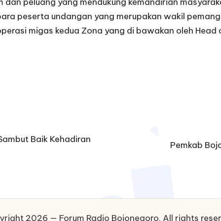
 dan peluang yang mendukung kemandirian masyarakat
a para peserta undangan yang merupakan wakil peman
perasi migas kedua Zona yang di bawakan oleh Head 
 Sambut Baik Kehadiran
Pemkab Bojo
right 2026 — Forum Radio Bojonegoro. All rights rese