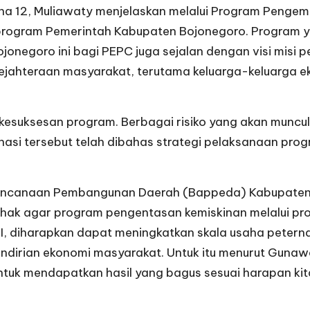
na 12, Muliawaty menjelaskan melalui Program Penge
program Pemerintah Kabupaten Bojonegoro. Program 
jonegoro ini bagi PEPC juga sejalan dengan visi misi p
esejahteraan masyarakat, terutama keluarga-keluarga 
kesuksesan program. Berbagai risiko yang akan muncul
dinasi tersebut telah dibahas strategi pelaksanaan pr
rencanaan Pembangunan Daerah (Bappeda) Kabupate
ihak agar program pengentasan kemiskinan melalui pro
 diharapkan dapat meningkatkan skala usaha peternak
irian ekonomi masyarakat. Untuk itu menurut Gunawa
Untuk mendapatkan hasil yang bagus sesuai harapan kit