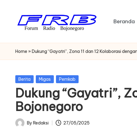
Skip
Beranda
to
content
F
Streaming
Radio
o
Home
»
Dukung “Gayatri”, Zona 11 dan 12 Kolaborasi deng
Bojonegoro
r
u
Posted
Berita
Migas
Pemkab
in
Dukung “Gayatri”, Z
m
Bojonegoro
R
a
By
Redaksi
27/05/2025
Posted
di
by