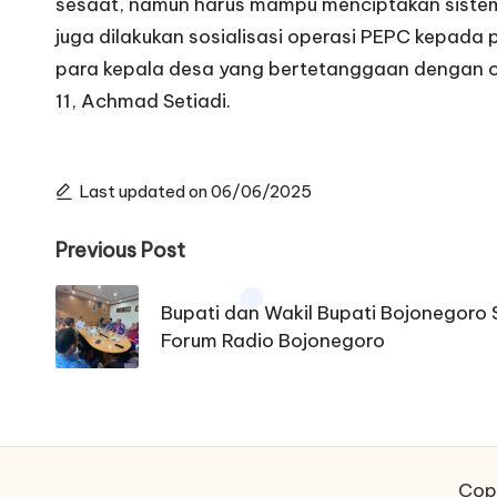
sesaat, namun harus mampu menciptakan sistem
juga dilakukan sosialisasi operasi PEPC kepad
para kepala desa yang bertetanggaan dengan o
11, Achmad Setiadi.
Last updated on 06/06/2025
Post
Previous Post
navigation
Bupati dan Wakil Bupati Bojonegoro
Forum Radio Bojonegoro
Copy