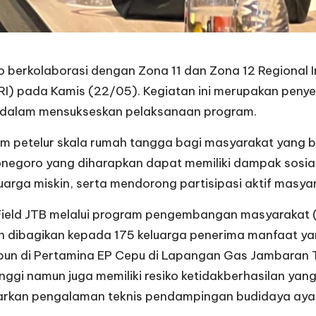
 berkolaborasi dengan Zona 11 dan Zona 12 Regional 
I) pada Kamis (22/05). Kegiatan ini merupakan penye
gsi dalam mensukseskan pelaksanaan program.
petelur skala rumah tangga bagi masyarakat yang be
ojonegoro yang diharapkan dapat memiliki dampak sosia
luarga miskin, serta mendorong partisipasi aktif mas
Field JTB melalui program pengembangan masyarakat 
 dibagikan kepada 175 keluarga penerima manfaat yan
pun di Pertamina EP Cepu di Lapangan Gas Jambaran T
nggi namun juga memiliki resiko ketidakberhasilan yang
arkan pengalaman teknis pendampingan budidaya ayam 