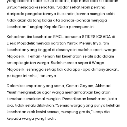
yang diderita tidak cukup diobati, tapi harus ada kesadaran
untuk menjaga kesehatan. “Sadar sehat lebih penting
daripada pengobatannya itu sendiri, karena mungkin sakit
tidak akan datang kalau kita pandai-pandai menjaga
kesehatan,” ungkap Kepala Desa perempuan ini.
Kehadiran tim kesehatan EMCL bersama STIKES ICSADA di
Desa Mojodelik menjadi sorotan Yuntik. Menurutnya, tim
kesehatan yang tinggal di desanya ini sudah seperti warga
Mojodelik. “Teman-teman tim kesehatan selalu ada dalam
setiap kegiatan warga. Sudah merasa seperti Warga
Mojodelik, sehingga setiap kali ada apa-apa di masyarakat,
petugas ini tahu,” tuturnya.
Dalam kesempatan yang sama, Camat Gayam, Akhmad
Yusuf menghimbau agar warga memanfaatkan kegiatan
tersebut semaksimal mungkin. Pemeriksaan kesehatan, kata
dia, tidak selalu dilakukan. “Semua warga yang punya keluhan
kesehatan ajak kesini semua, mumpung gratis,” ucap dia
kepada warga yang hadir.