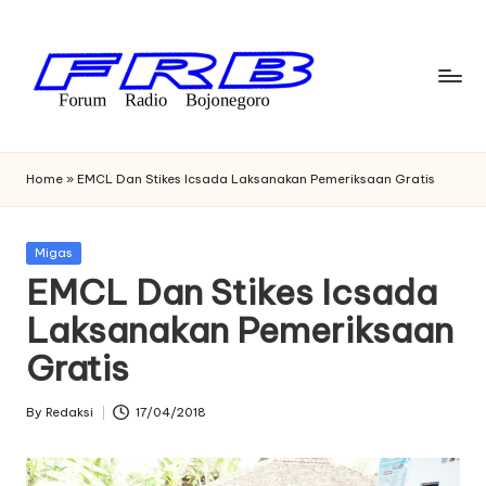
Skip
to
content
F
Streaming
Radio
o
Home
»
EMCL Dan Stikes Icsada Laksanakan Pemeriksaan Gratis
Bojonegoro
r
u
Posted
Migas
in
EMCL Dan Stikes Icsada
m
Laksanakan Pemeriksaan
R
Gratis
a
di
By
Redaksi
17/04/2018
Posted
o
by
B