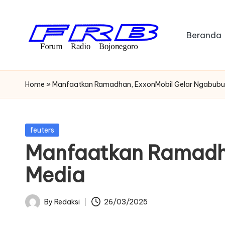
Skip
Beranda
to
content
F
Streaming
Radio
o
Home
»
Manfaatkan Ramadhan, ExxonMobil Gelar Ngabubur
Bojonegoro
r
u
Posted
feuters
in
Manfaatkan Ramadha
m
Media
R
a
By
Redaksi
26/03/2025
Posted
di
by