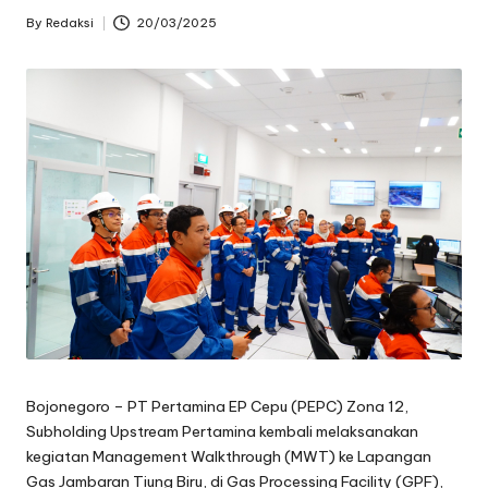
oj
By
Redaksi
20/03/2025
Posted
by
o
n
e
g
o
r
o
Bojonegoro – PT Pertamina EP Cepu (PEPC) Zona 12,
Subholding Upstream Pertamina kembali melaksanakan
kegiatan Management Walkthrough (MWT) ke Lapangan
Gas Jambaran Tiung Biru, di Gas Processing Facility (GPF),