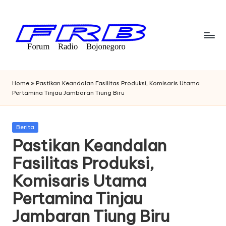
Skip
to
content
F
Streaming
Radio
o
Home
»
Pastikan Keandalan Fasilitas Produksi, Komisaris Utama
Bojonegoro
Pertamina Tinjau Jambaran Tiung Biru
r
u
Posted
Berita
m
in
Pastikan Keandalan
R
Fasilitas Produksi,
a
Komisaris Utama
di
Pertamina Tinjau
o
Jambaran Tiung Biru
B