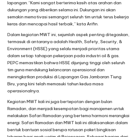
lapangan. “Kami sangat berterima kasih atas arahan dan
dukungan yang diberikan selama ini. Dukungan ini akan
semakin memotivasi semangat seluruh tim untuk terus bekerja
keras dan mencapai hasil terbaik,” kata Arifin.
Dalam kegiatan MWT ini, sejumlah aspek penting ditegaskan,
termasuk di antaranya adalah Health, Safety, Security, &
Environment (HSSE) yang selalu menjadi prioritas utama
dalam setiap tahapan pekerjaan pada industri oil & gas.
PEPC memastikan bahwa HSSE dijunjung tinggi oleh seluruh
tim guna mendukung kelancaran operasional dan
meningkatkan produksi di Lapangan Gas Jambaran Tiung
Biru, yang kini telah memasuki tahun kedua masa
operasionalnya.
Kegiatan MWT kali ini juga bertepatan dengan bulan
Ramadan, dan menjadi kesempatan bagi manajemen untuk
melakukan Safari Ramadan yang bertema harmoni merangkai
energi. Safari Ramadan dan MWT kali ini dilaksanakan dalam
bentuk bantuan sosial berupa ratusan paket bingkisan
lebaran bagi anak yatim di Bojonegoro. Sebagai bagian dari