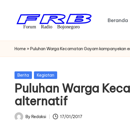
Skip
Beranda
to
content
F
Streaming
Radio
o
Home
»
Puluhan Warga Kecamatan Gayam kampanyekan ener
Bojonegoro
r
u
Posted
Berita
Kegiatan
in
Puluhan Warga Kec
m
alternatif
R
a
By
Redaksi
17/01/2017
Posted
di
by