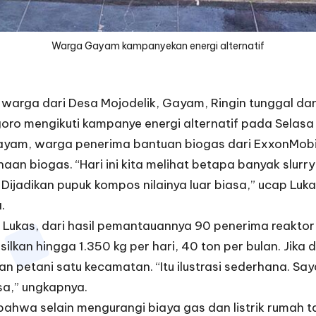
Warga Gayam kampanyekan energi alternatif
 warga dari Desa Mojodelik, Gayam, Ringin tunggal 
oro mengikuti kampanye energi alternatif pada Selas
yam, warga penerima bantuan biogas dari ExxonMobil
aan biogas. “Hari ini kita melihat betapa banyak slurr
Dijadikan pupuk kompos nilainya luar biasa,” ucap Luka
.
 Lukas, dari hasil pemantauannya 90 penerima reakto
ilkan hingga 1.350 kg per hari, 40 ton per bulan. Jika
an petani satu kecamatan. “Itu ilustrasi sederhana. 
asa,” ungkapnya.
wa selain mengurangi biaya gas dan listrik rumah tang