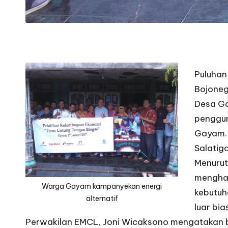
Puluhan
Bojoneg
Desa Ga
penggun
Gayam. 
Salatiga
Menurut
menghas
Warga Gayam kampanyekan energi
kebutuh
alternatif
luar bi
Perwakilan EMCL, Joni Wicaksono mengatakan bah